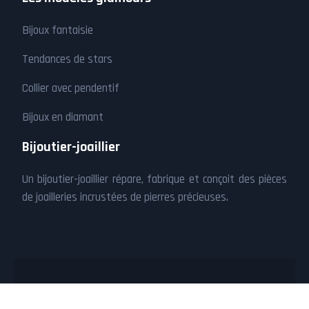
Bijoux fantaisie
Tendances de stars
Collier avec pendentif
Bijoux en diamant
Bijoutier-joaillier
Un bijoutier-joaillier répare, fabrique et conçoit des pièces
de joailleries incrustées de pierres précieuses.
Idées de bijoux que vous voudrez porter